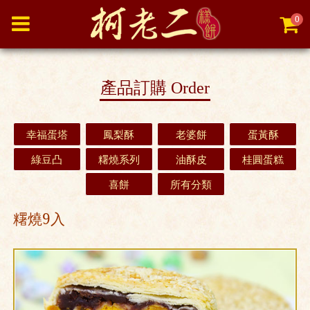
0
產品訂購
Order
幸福蛋塔
鳳梨酥
老婆餅
蛋黃酥
綠豆凸
糬燒系列
油酥皮
桂圓蛋糕
喜餅
所有分類
糬燒9入