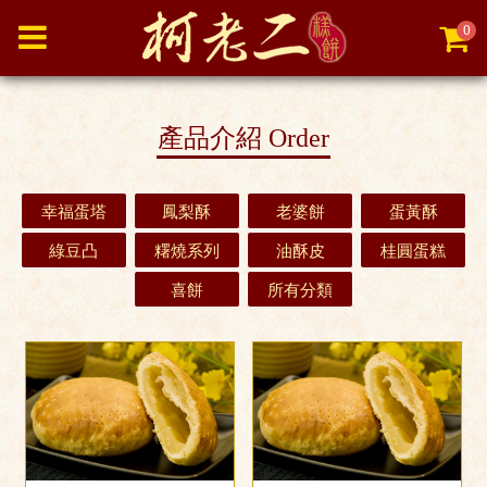
0
產品介紹
Order
幸福蛋塔
鳳梨酥
老婆餅
蛋黃酥
綠豆凸
糬燒系列
油酥皮
桂圓蛋糕
喜餅
所有分類