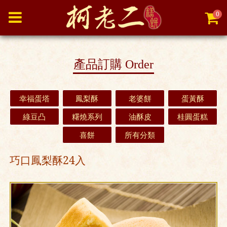
0
產品訂購
Order
幸福蛋塔
鳳梨酥
老婆餅
蛋黃酥
綠豆凸
糬燒系列
油酥皮
桂圓蛋糕
喜餅
所有分類
巧口鳳梨酥24入